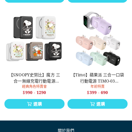
【SNOOPY史努比】魔方 三
【Timo】蘋果派 三合一口袋
合一無線充電行動電源
行動電源 TIMO-03
經典角色特賣會
年前特賣
5000mah / 10000mah
@17.76Wh
$
990
-
1290
$
399
-
690
選購
選購
關於我們