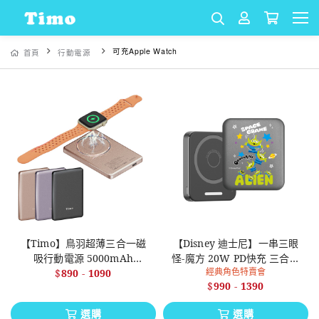
可充Apple Watch
首頁
行動電源
【Timo】鳥羽超薄三合一磁
【Disney 迪士尼】一串三眼
吸行動電源 5000mAh
怪-魔方 20W PD快充 三合一
經典角色特賣會
18.5Wh / 10000mAh 37Wh
$
890
-
1090
無線充電行動電源
$
990
-
1390
選購
選購