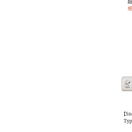
經
【S
Ty