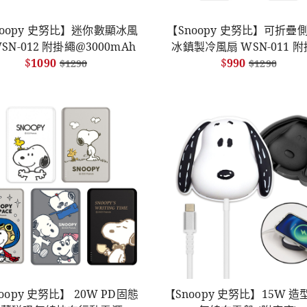
noopy 史努比】迷你數顯冰風
【Snoopy 史努比】可折疊側
SN-012 附掛繩@3000mAh
冰鎮製冷風扇 WSN-011 
$
1090
@3000mAh
$
990
$
1290
$
1290
oopy 史努比】 20W PD固態
【Snoopy 史努比】15W 