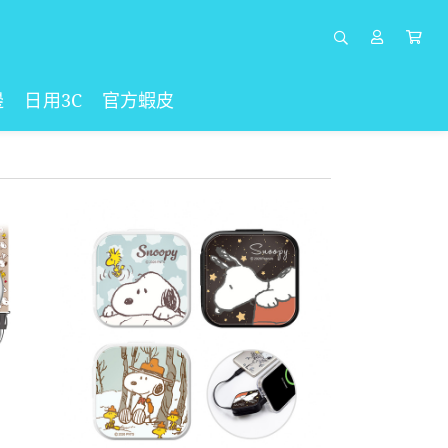
邊
日用3C
官方蝦皮