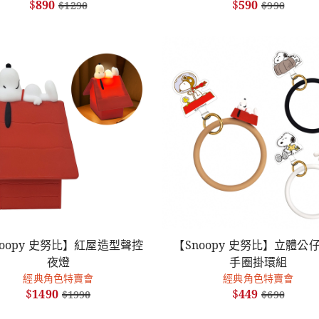
$
890
$
590
$
1290
$
990
noopy 史努比】紅屋造型聲控
【Snoopy 史努比】立體公
夜燈
手圈掛環組
經典角色特賣會
經典角色特賣會
$
1490
$
449
$
1990
$
690