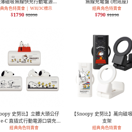
超薄磁吸無線快充行動電源
無線充電盤 (附底座)
典角色特賣會 | WH/3C標示
10000mAh
經典角色特賣會
$
1790
$
790
$
2090
$
1090
noopy 史努比】立體大頭公仔
【Snoopy 史努比】萬向磁
pe-C 直插式行動電源口袋充
支架
5000mAh @18Wh
經典角色特賣會
經典角色特賣會