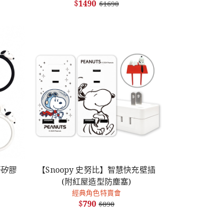
$
1490
$
1690
仔矽膠
【Snoopy 史努比】智慧快充壁插
(附紅屋造型防塵塞)
經典角色特賣會
$
790
$
890