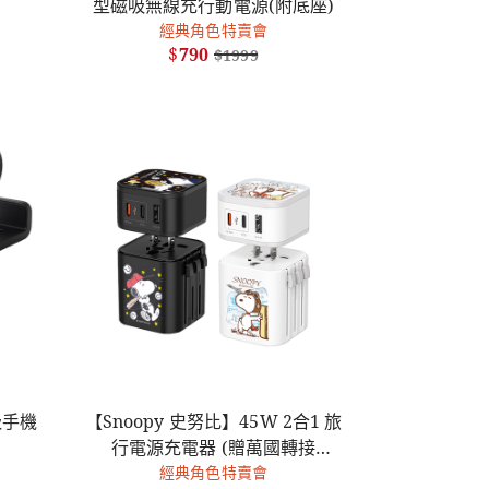
型磁吸無線充行動電源(附底座)
經典角色特賣會
$
790
$
1999
吸手機
【Snoopy 史努比】45W 2合1 旅
行電源充電器 (贈萬國轉接
經典角色特賣會
頭/2C1A)