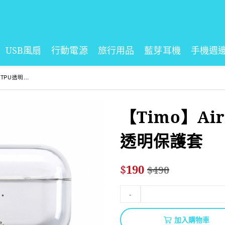
USB風扇
行動電源
旅行用品
藍芽耳機
手機週
TPU透明保護套
【Timo】AirP
透明保護套
$
190
$
490
-
加入購物車