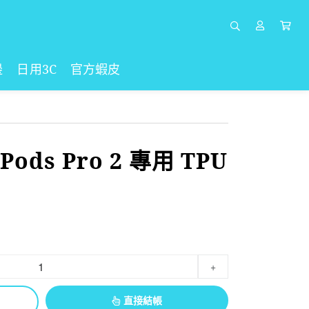
邊
日用3C
官方蝦皮
ods Pro 2 專用 TPU
+
直接結帳