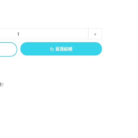
+
直接結帳
!