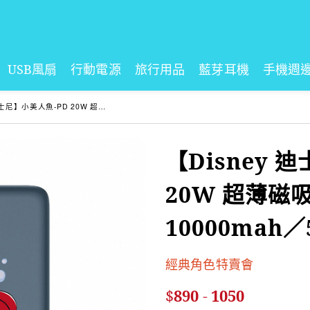
USB風扇
行動電源
旅行用品
藍芽耳機
手機週
-PD 20W 超薄磁吸無線充行動電源 10000mah／5000mAh
【Disney 
20W 超薄磁
10000mah／
經典角色特賣會
$
890
-
1050