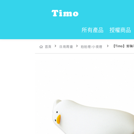
所有產品
授權商品
【Timo】好
首頁
日用周邊
拍拍燈/小夜燈