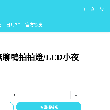
邊
日用3C
官方蝦皮
無聊鴨拍拍燈/LED小夜
+
直接結帳