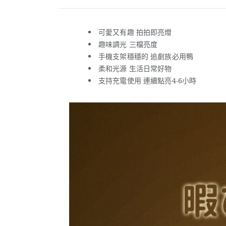
可愛又有趣 拍拍即亮燈
趣味調光 三檔亮度
手機支架穩穩的 追劇族必用鴨
柔和光源 生活日常好物
支持充電使用 連續點亮4-6小時