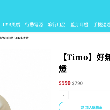
USB風扇
行動電源
旅行用品
藍芽耳機
手機週
無聊鴨拍拍燈/LED小夜燈
【Timo】好
燈
$
590
$
790
-
加入購物車