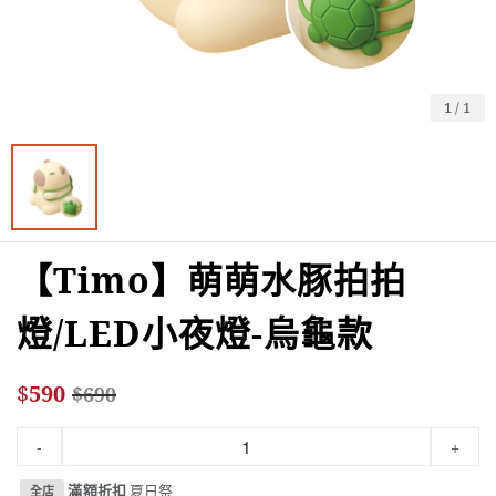
1
/
1
【Timo】萌萌水豚拍拍
燈/LED小夜燈-烏龜款
$
590
$
690
-
+
滿額折扣
夏日祭
全店