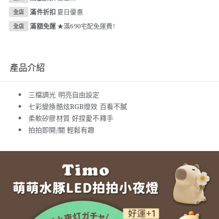
滿件折扣
夏日優惠
全店
滿額免運
★滿690宅配免運費!
全店
產品介紹
三檔調光 明亮自由設定
七彩變換酷炫RGB燈效 百看不膩
柔軟矽膠材質 好捏愛不釋手
拍拍即開/關 輕鬆有趣