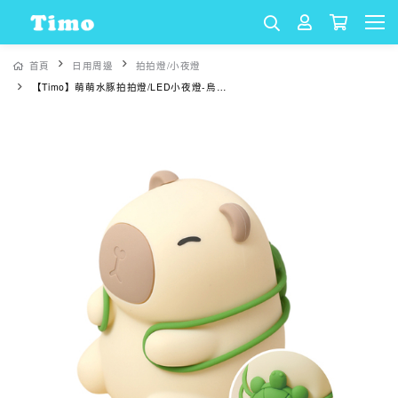
首頁
日用周邊
拍拍燈/小夜燈
【Timo】萌萌水豚拍拍燈/LED小夜燈-烏龜款