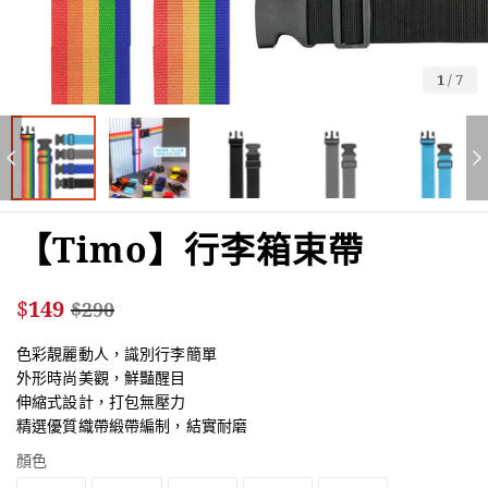
1
/
7
【Timo】行李箱束帶
$
149
$
290
色彩靚麗動人，識別行李簡單
外形時尚美觀，鮮豔醒目
伸縮式設計，打包無壓力
精選優質織帶緞帶編制，結實耐磨
顏色