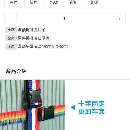
黑色
灰色
水藍
彩虹
寶藍
-
+
滿額折扣
夏日祭
全店
滿件折扣
夏日優惠
全店
滿額免運
★滿690宅配免運費!
全店
產品介紹