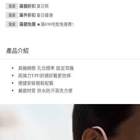
滿額折扣
夏日祭
全店
滿件折扣
夏日優惠
全店
滿額免運
★滿690宅配免運費!
全店
產品介紹
真機開模 孔位精準 固定耳機
高彈力TPU舒適好戴更防摔
便捷安裝輕鬆配戴
嚴選材質 防水防汗清洗方便